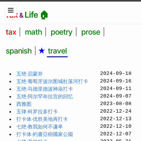
Tax
Life 🏠
&
tax
|
math
|
poetry
|
prose
|
spanish
|
★
travel
五绝·启蒙井
2024-09-18
五绝·葡萄牙波尔图城杜落河打卡
2024-09-16
五绝·马德里德波神庙打卡
2024-09-11
五绝·阿尔罕布拉宫的回忆
2024-09-07
西雅图
2023-08-08
五律·科罗拉多打卡
2022-12-24
打卡体·优胜美地再打卡
2022-12-13
七绝·教我如何不谦卑
2022-12-10
打卡体·約書亞樹國家公園
2022-12-07